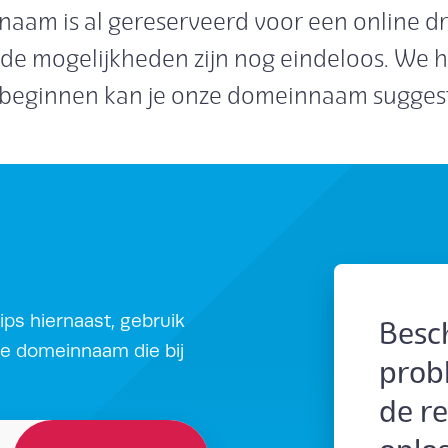
aam is al gereserveerd voor een online d
 de mogelijkheden zijn nog eindeloos. We he
 beginnen kan je onze domeinnaam suggest
ips hiernaast, gebruik
Besch
te domeinnaam die bij
probl
de r