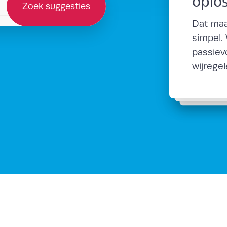
oplo
Zoek suggesties
Dat maa
simpel.
passiev
wijrege