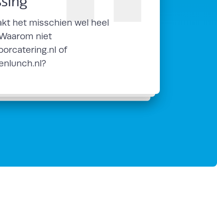
ssing
W
kt het misschien wel heel
d
 Waarom niet
z
oorcatering.nl of
k
lenlunch.nl?